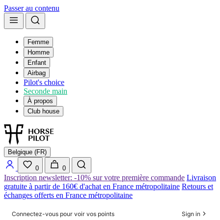
Passer au contenu
Femme
Homme
Enfant
Airbag
Pilot's choice
Seconde main
À propos
Club house
Belgique (FR)
0
0
Inscription newsletter: -10% sur votre première commande
Livraison
gratuite à partir de 160€ d'achat en France métropolitaine
Retours et
échanges offerts en France métropolitaine
Connectez-vous pour voir vos points
Sign in