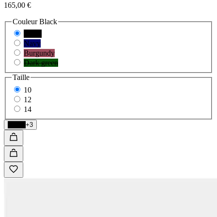
165,00 €
Couleur
Black
Black
Navy
Burgundy
Dark green
Taille
10
12
14
Black
+3