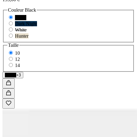
Couleur
Black
Black
Dark Night
White
Hunter
Taille
10
12
14
Black
+3