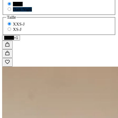
Black
Dark Night
Taille
XXS-J
XS-J
Black
+1