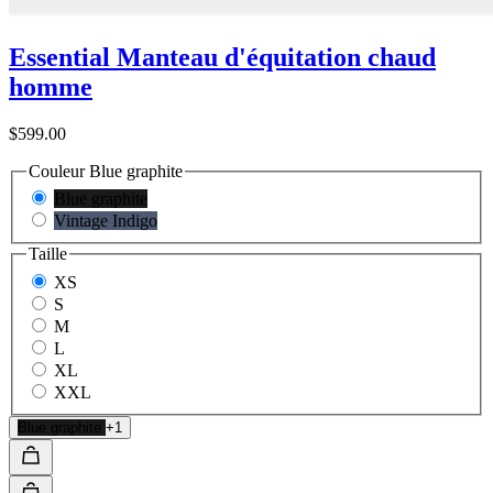
Essential Manteau d'équitation chaud
homme
$599.00
Couleur
Blue graphite
Blue graphite
Vintage Indigo
Taille
XS
S
M
L
XL
XXL
Blue graphite
+1