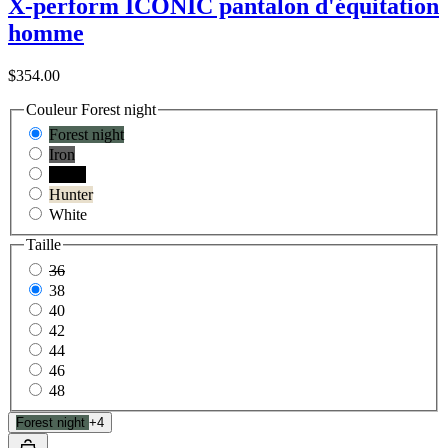
X-perform ICONIC pantalon d'équitation
homme
$354.00
Couleur
Forest night
Forest night
Iron
Black
Hunter
White
Taille
36
38
40
42
44
46
48
Forest night
+4