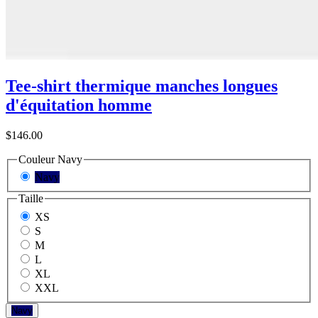
Tee-shirt thermique manches longues
d'équitation homme
$146.00
Couleur
Navy
Navy
Taille
XS
S
M
L
XL
XXL
Navy