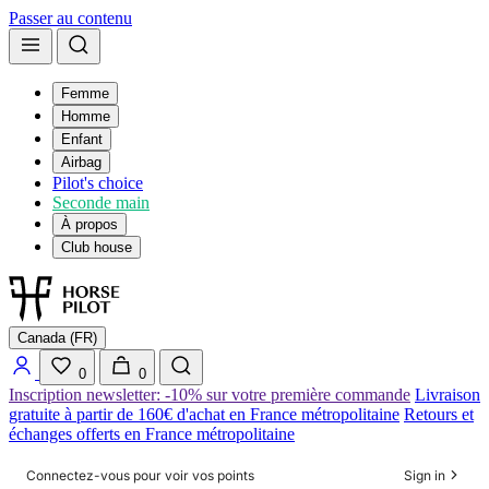
Passer au contenu
Femme
Homme
Enfant
Airbag
Pilot's choice
Seconde main
À propos
Club house
Canada (FR)
0
0
Inscription newsletter: -10% sur votre première commande
Livraison
gratuite à partir de 160€ d'achat en France métropolitaine
Retours et
échanges offerts en France métropolitaine
Connectez-vous pour voir vos points
Sign in