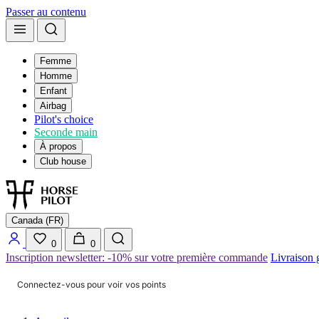
Passer au contenu
Femme
Homme
Enfant
Airbag
Pilot's choice
Seconde main
À propos
Club house
Canada (FR)
0
0
Inscription newsletter: -10% sur votre première commande
Livraison 
Connectez-vous pour voir vos points