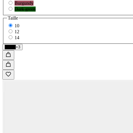
Burgundy
Dark green
Taille
10
12
14
Black
+3