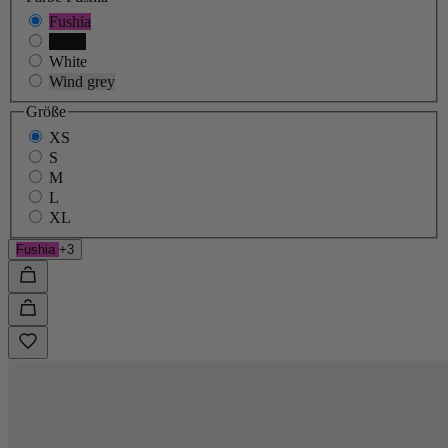
Fushia
Black
White
Wind grey
Größe
XS
S
M
L
XL
Fushia
+3