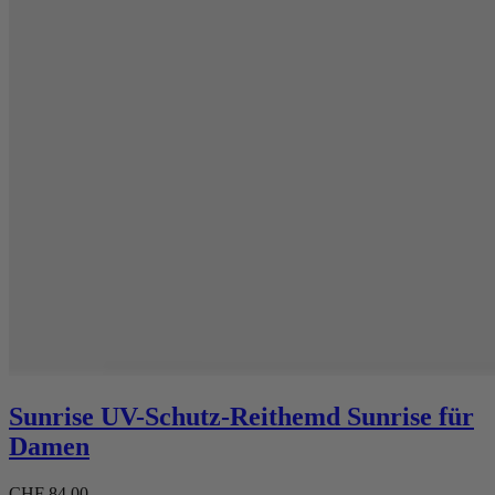
Sunrise UV-Schutz-Reithemd Sunrise für
Damen
CHF 84.00