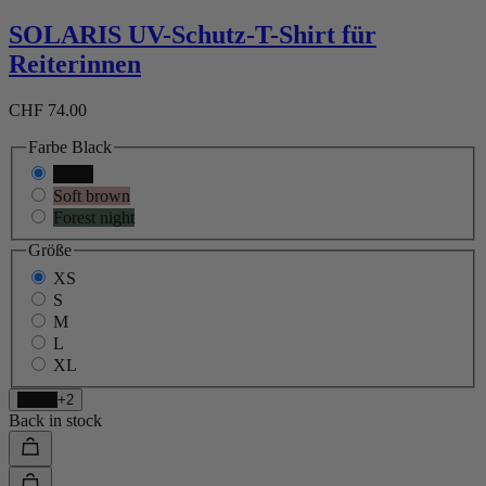
SOLARIS UV-Schutz-T-Shirt für
Reiterinnen
CHF 74.00
Farbe
Black
Black
Soft brown
Forest night
Größe
XS
S
M
L
XL
Black
+2
Back in stock