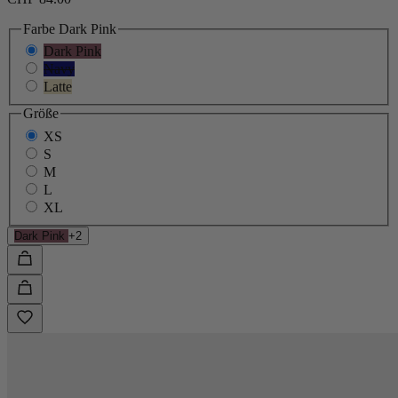
Farbe
Dark Pink
Dark Pink
Navy
Latte
Größe
XS
S
M
L
XL
Dark Pink
+2