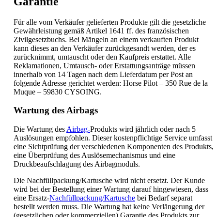
Garantie
Für alle vom Verkäufer gelieferten Produkte gilt die gesetzliche
Gewährleistung gemäß Artikel 1641 ff. des französischen
Zivilgesetzbuchs. Bei Mängeln an einem verkauften Produkt
kann dieses an den Verkäufer zurückgesandt werden, der es
zurücknimmt, umtauscht oder den Kaufpreis erstattet. Alle
Reklamationen, Umtausch- oder Erstattungsanträge müssen
innerhalb von 14 Tagen nach dem Lieferdatum per Post an
folgende Adresse gerichtet werden: Horse Pilot – 350 Rue de la
Muque – 59830 CYSOING.
Wartung des Airbags
Die Wartung des
Airbag
-
Produkts wird jährlich oder nach 5
Auslösungen empfohlen. Dieser kostenpflichtige Service umfasst
eine Sichtprüfung der verschiedenen Komponenten des Produkts,
eine Überprüfung des Auslösemechanismus und eine
Druckbeaufschlagung des Airbagmoduls.
Die Nachfüllpackung/Kartusche wird nicht ersetzt. Der Kunde
wird bei der Bestellung einer Wartung darauf hingewiesen, dass
eine Ersatz-
Nachfüllpackung/Kartusche
bei Bedarf separat
bestellt werden muss. Die Wartung hat keine Verlängerung der
(gesetzlichen oder kommerziellen) Garantie des Produkts zur