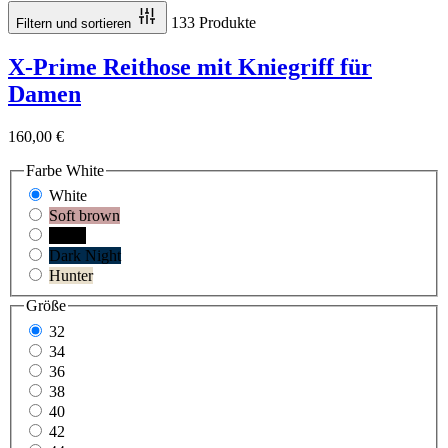
133 Produkte
Filtern und sortieren
X-Prime Reithose mit Kniegriff für
Damen
160,00 €
Farbe
White
White
Soft brown
Black
Dark Night
Hunter
Größe
32
34
36
38
40
42