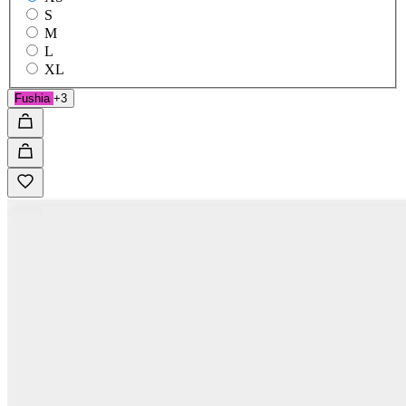
S
M
L
XL
Fushia
+3