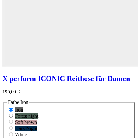
X perform ICONIC Reithose für Damen
195,00 €
Farbe
Iron
Iron
Forest night
Soft brown
Dark Night
White