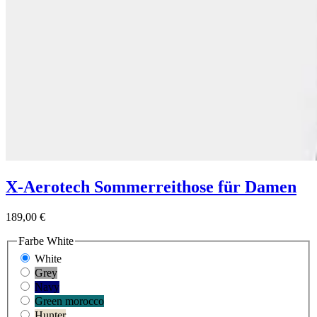
X-Aerotech Sommerreithose für Damen
189,00 €
Farbe
White
White
Grey
Navy
Green morocco
Hunter