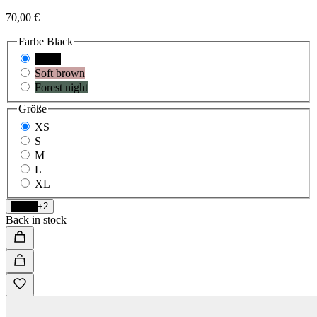
70,00 €
Farbe
Black
Black
Soft brown
Forest night
Größe
XS
S
M
L
XL
Black
+2
Back in stock