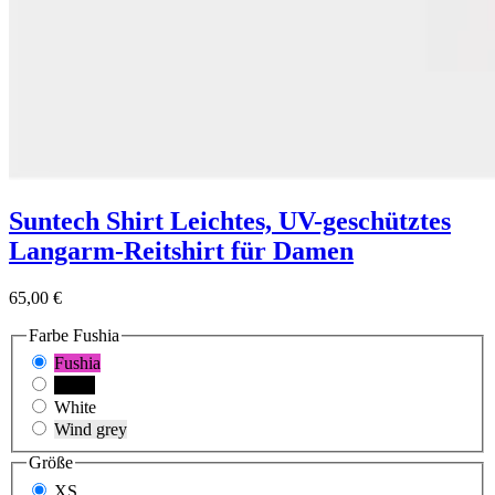
Suntech Shirt Leichtes, UV-geschütztes
Langarm-Reitshirt für Damen
65,00 €
Farbe
Fushia
Fushia
Black
White
Wind grey
Größe
XS