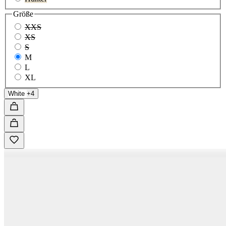
Größe
XXS
XS
S
M
L
XL
White
+4