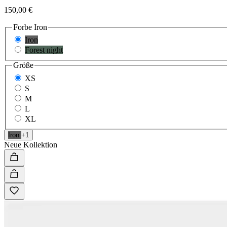
150,00 €
Forbe
Iron
Iron
Forest night
Größe
XS
S
M
L
XL
Iron
+1
Neue Kollektion